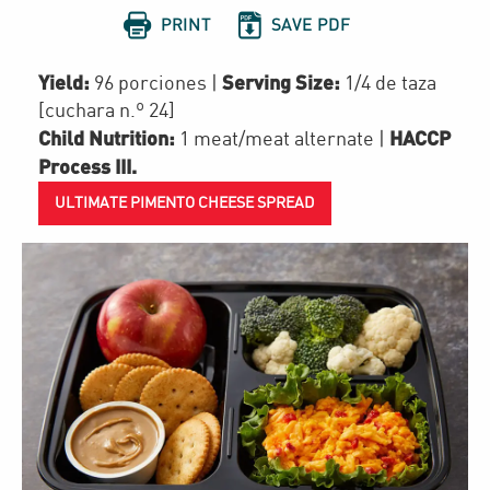


PRINT
SAVE PDF
Yield:
Serving Size:
96 porciones
|
1/4 de taza
[cuchara n.º 24]
Child Nutrition:
HACCP
1
meat/meat alternate
|
Process III
.
ULTIMATE PIMENTO CHEESE SPREAD