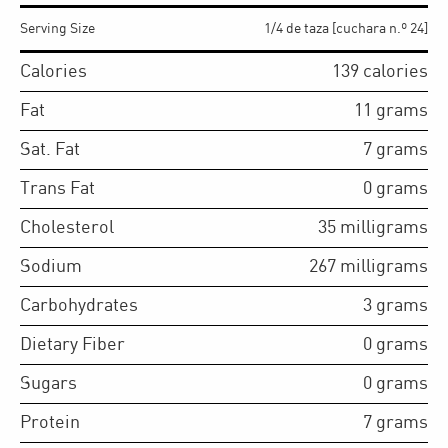
Serving Size
1/4 de taza [cuchara n.º 24]
Calories
139
calories
Fat
11
grams
Sat. Fat
7
grams
Trans Fat
0
grams
Cholesterol
35
milligrams
Sodium
267
milligrams
Carbohydrates
3
grams
Dietary Fiber
0
grams
Sugars
0
grams
Protein
7
grams