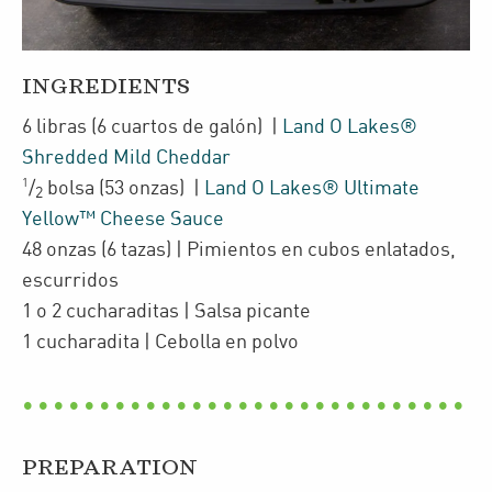
INGREDIENTS
6
libras
(6 cuartos de galón)
|
Land O Lakes®
Shredded Mild Cheddar
1
/
bolsa
(53 onzas)
|
Land O Lakes® Ultimate
2
Yellow™ Cheese Sauce
48
onzas
(6 tazas)
| Pimientos en cubos enlatados
,
escurridos
1 o 2
cucharaditas
| Salsa picante
1
cucharadita
| Cebolla en polvo
PREPARATION