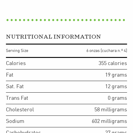
NUTRITIONAL INFORMATION
Serving Size
6 onzas [cuchara n.º 4]
Calories
355
calories
Fat
19
grams
Sat. Fat
12
grams
Trans Fat
0
grams
Cholesterol
58
milligrams
Sodium
602
milligrams
Carbohydrates
27
grams