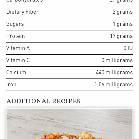
Dietary Fiber
2
grams
Sugars
1
grams
Protein
17
grams
Vitamin A
0
IU
Vitamin C
0
milligrams
Calcium
440
milligrams
Iron
1.06
milligrams
ADDITIONAL RECIPES