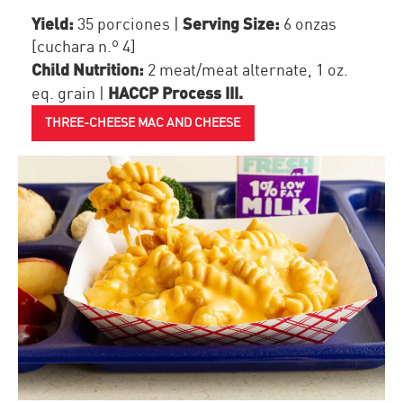
Yield:
Serving Size:
35 porciones
|
6 onzas
[cuchara n.º 4]
Child Nutrition:
2
meat/meat alternate
,
1
oz.
HACCP Process III
.
eq. grain
|
THREE-CHEESE MAC AND CHEESE