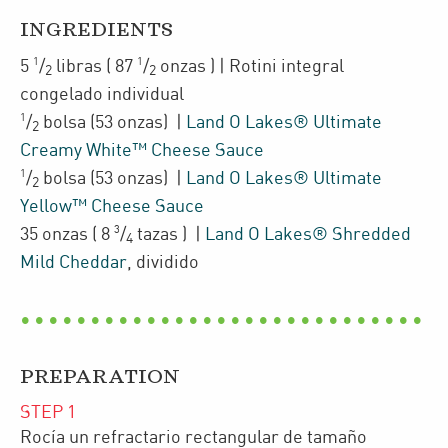
INGREDIENTS
1
1
5
/
libras
(
87
/
onzas
)
| Rotini integral
2
2
congelado individual
1
/
bolsa
(53 onzas)
|
Land O Lakes® Ultimate
2
Creamy White™ Cheese Sauce
1
/
bolsa
(53 onzas)
|
Land O Lakes® Ultimate
2
Yellow™ Cheese Sauce
3
35 onzas
(
8
/
tazas
)
|
Land O Lakes® Shredded
4
Mild Cheddar
,
dividido
PREPARATION
STEP
1
Rocía un refractario rectangular de tamaño