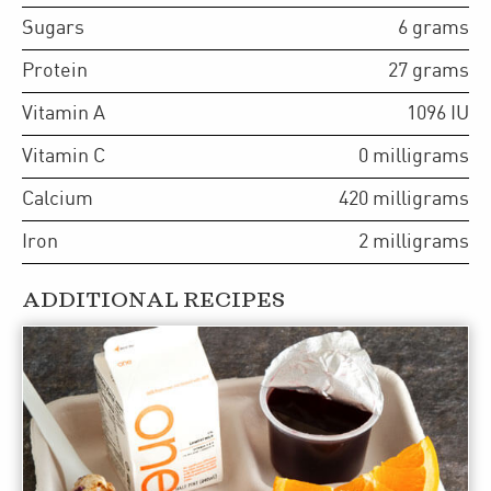
Sugars
6
grams
Protein
27
grams
Vitamin A
1096
IU
Vitamin C
0
milligrams
Calcium
420
milligrams
Iron
2
milligrams
ADDITIONAL RECIPES