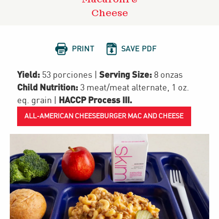
Cheese


PRINT
SAVE PDF
Yield:
Serving Size:
53 porciones
|
8 onzas
Child Nutrition:
3
meat/meat alternate
,
1
oz.
HACCP Process III
.
eq. grain
|
ALL-AMERICAN CHEESEBURGER MAC AND CHEESE