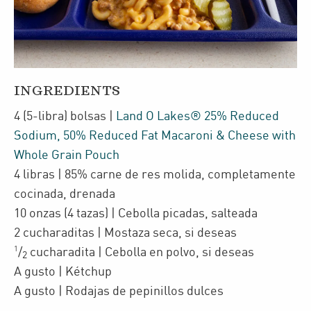
INGREDIENTS
4
(5-libra)
bolsas
|
Land O Lakes® 25% Reduced
Sodium, 50% Reduced Fat Macaroni & Cheese with
Whole Grain Pouch
4
libras
| 85% carne de res molida, completamente
cocinada
,
drenada
10
onzas
(4 tazas)
| Cebolla picadas
,
salteada
2
cucharaditas
| Mostaza seca
,
si deseas
1
/
cucharadita
| Cebolla en polvo
,
si deseas
2
A gusto
| Kétchup
A gusto
| Rodajas de pepinillos dulces