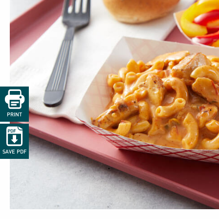

PRINT

SAVE PDF