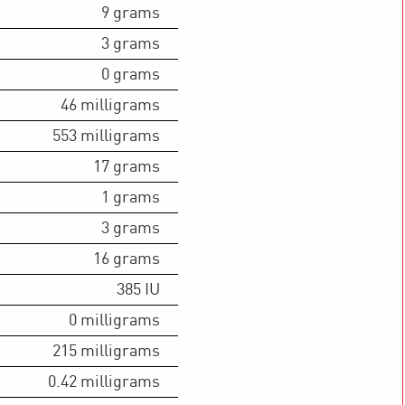
9
grams
3
grams
0
grams
46
milligrams
553
milligrams
17
grams
1
grams
3
grams
16
grams
385
IU
0
milligrams
215
milligrams
0.42
milligrams