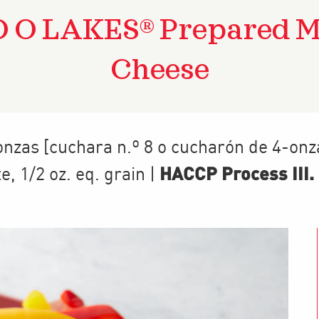
 O LAKES® Prepared M
Cheese
onzas [cuchara n.º 8 o cucharón de 4-onz
HACCP Process III
.
te
,
1/2
oz. eq. grain
|