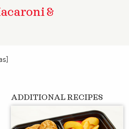
acaroni &
as]
ADDITIONAL RECIPES