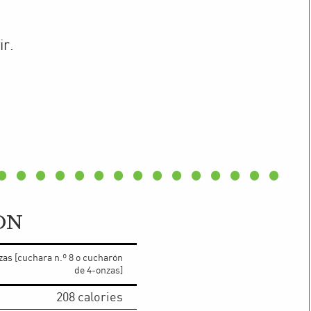
ir.
ON
zas [cuchara n.º 8 o cucharón
de 4-onzas]
208
calories