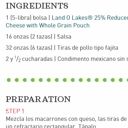
INGREDIENTS
1
(5-libra)
bolsa
|
Land O Lakes® 25% Reduced
Cheese with Whole Grain Pouch
16
onzas
(2 tazas)
| Salsa
32
onzas
(6 tazas)
| Tiras de pollo tipo fajita
1
2 y
/
cucharadas
| Condimento mexicano sin 
2
PREPARATION
STEP
1
Mezcla los macarrones con queso, las tiras de 
un refractario rectangular. Tápalo.