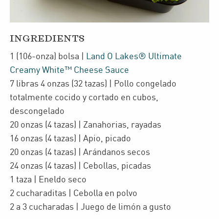
INGREDIENTS
1
(106-onza)
bolsa
|
Land O Lakes® Ultimate
Creamy White™ Cheese Sauce
7
libras 4 onzas
(32 tazas)
| Pollo congelado
totalmente cocido y cortado en cubos
,
descongelado
20
onzas
(4 tazas)
| Zanahorias
,
rayadas
16
onzas
(4 tazas)
| Apio
,
picado
20
onzas
(4 tazas)
| Arándanos secos
24
onzas
(4 tazas)
| Cebollas
,
picadas
1
taza
| Eneldo seco
2
cucharaditas
| Cebolla en polvo
2 a 3
cucharadas
| Juego de limón a gusto