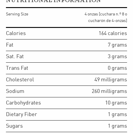
NUTRITIONAL INFORMATION
Serving Size
4 onzas [cuchara n.º 8 o
cucharón de 4-onzas]
Calories
164
calories
Fat
7
grams
Sat. Fat
3
grams
Trans Fat
0
grams
Cholesterol
49
milligrams
Sodium
260
milligrams
Carbohydrates
10
grams
Dietary Fiber
1
grams
Sugars
1
grams