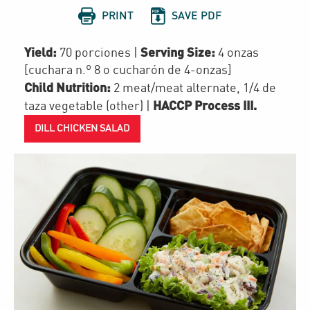


PRINT
SAVE PDF
Yield:
Serving Size:
70 porciones
|
4 onzas
[cuchara n.º 8 o cucharón de 4-onzas]
Child Nutrition:
2
meat/meat alternate
,
1/4 de
HACCP Process III
.
taza
vegetable (other)
|
DILL CHICKEN SALAD