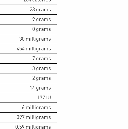
23
grams
9
grams
0
grams
30
milligrams
454
milligrams
7
grams
3
grams
2
grams
14
grams
177
IU
6
milligrams
397
milligrams
0.59
milligrams