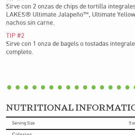
Sirve con 2 onzas de chips de tortilla integra
LAKES® Ultimate Jalapeño™, Ultimate Yellow
nachos sin carne.
TIP #
2
Sirve con 1 onza de bagels o tostadas integral
completo.
NUTRITIONAL INFORMATI
Serving Size
5 o
Calories