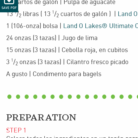
9
cuartos de galón
| Pulpa de aguacate
SAVE PDF
1
1
13
/
libras
(
13
/
cuartos de galón
)
|
Land O
2
2
1
(106-onza)
bolsa
|
Land O Lakes® Ultimate 
24
onzas
(3 tazas)
| Jugo de lima
15
onzas
(3 tazas)
| Cebolla roja
,
en cubitos
1
3
/
onzas
(3 tazas)
| Cilantro fresco picado
2
A gusto
| Condimento para bagels
PREPARATION
STEP
1