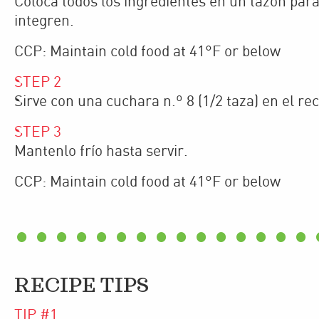
Coloca todos los ingredientes en un tazón par
integren.
CCP: Maintain cold food at 41°F or below
STEP
2
Sirve con una cuchara n.º 8 (1/2 taza) en el re
STEP
3
Mantenlo frío hasta servir.
CCP: Maintain cold food at 41°F or below
RECIPE TIPS
TIP #
1