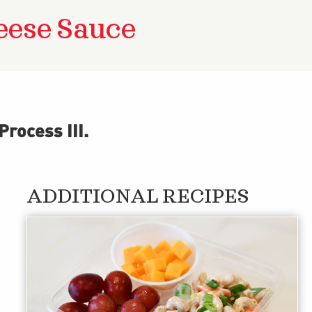
eese Sauce
rocess III
.
ADDITIONAL RECIPES