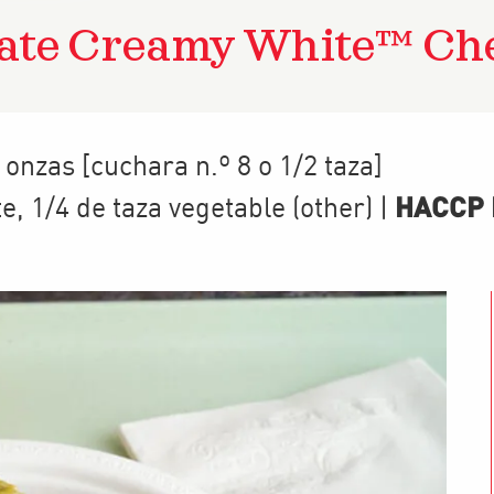
ate Creamy White™ Ch
 onzas [cuchara n.º 8 o 1/2 taza]
HACCP P
te
,
1/4 de taza
vegetable (other)
|