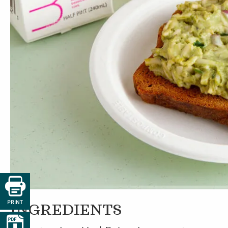

PRINT
INGREDIENTS
